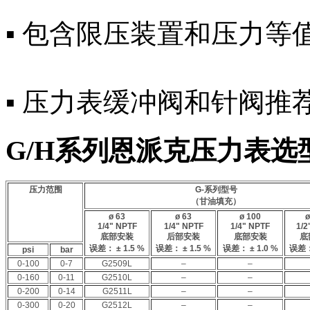
▪ 包含限压装置和压力等
▪ 压力表缓冲阀和针阀推
G/H系列恩派克压力表选
压力范围
G-系列型号
（甘油填充）
ø 63
ø 63
ø 100
ø
1/4" NPTF
1/4" NPTF
1/4" NPTF
1/2
底部安装
后部安装
底部安装
底
误差： ± 1.5 %
误差： ± 1.5 %
误差： ± 1.0 %
误差：
psi
bar
0-100
0-7
G2509L
–
–
0-160
0-11
G2510L
–
–
0-200
0-14
G2511L
–
–
0-300
0-20
G2512L
–
–