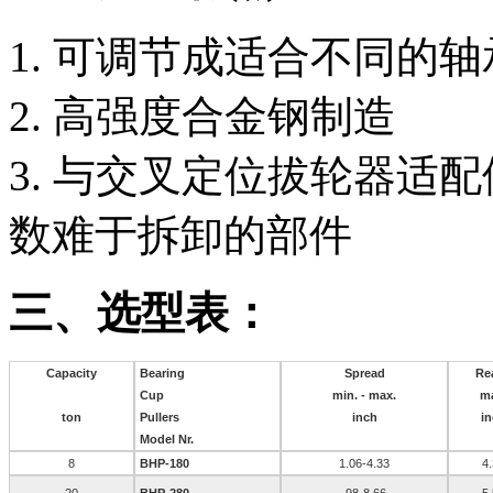
1. 可调节成适合不同的
2. 高强度合金钢制造
3. 与交叉定位拔轮器适
数难于拆卸的部件
三、选型表：
Capacity
Bearing
Spread
Re
Cup
min. - max.
m
ton
Pullers
inch
i
Model Nr.
8
BHP-180
1.06-4.33
4
20
BHP-280
.98-8.66
5